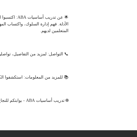
المتعلمين لديهم.
📞 التواصل: لمزيد من التفاصيل، تواصلوا معنا على +971-56-5052685
📚 للمزيد من المعلومات: استكشفوا الك
🌐 تدريب أساسيات ABA - بوابتكم للنجاح في تحليل السلوك التطبيقي، داعمين المتعلمين الطموحين