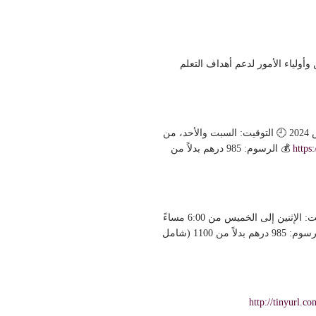
صح بهذا البرنامج لمساعدي المعلمين وأولياء الأمور لدعم أهداف التعلم
جلسات صباحية في عطلة نهاية الأسبوع مع علياء أوليفيا صالح، BCBA، IBA: 📅 التواريخ: من 3 فبراير 2024 إلى 9 مارس 2024 🕘 التوقيت: السبت والأحد، من
https
💰 الرسوم: 985 درهم بدلاً من
جلسات مسائية أيام الأسبوع مع أفية محمد، BCBA، IBA: 📅 التواريخ: من 12 فبراير 2024 إلى 22 فبراير 2024 🕘 التوقيت: الإثنين إلى الخميس من 6:00 مساءً
💰 الرسوم: 985 درهم بدلاً من 1100 (شامل
http://tinyurl.c