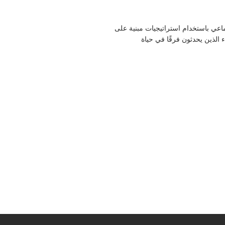
رات اللغة والتواصل الاجتماعي باستخدام استراتيجيات مبنية على
ات. هذا التدريب المعتمد من KHDA مصمم للمربين والآباء الذين يحدثون فرقًا في حياة