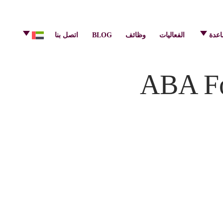
info@pulsecenter.ae
+971-(0)4-3953848
اعدة
الفعاليات
وظائف
BLOG
اتصل بنا
ABA Fo