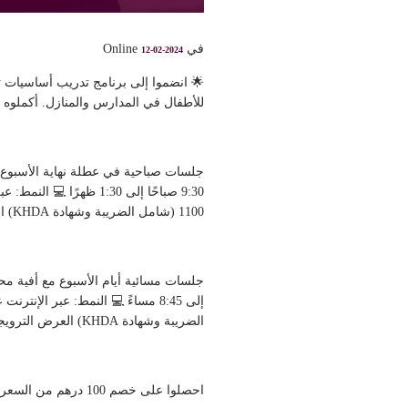
في Online
12-02-2024
للأطفال في المدارس والمنازل. أكملوه
9:30 صباحًا إلى 1:30 ظهرًا 💻 النمط: عبر الإنترنت على زووم 🔗 التسجيل:
1100 (شامل الضريبة وشهادة KHDA) العرض الترويجي ساري حتى 15 يناير
إلى 8:45 مساءً 💻 النمط: عبر الإنترنت على زووم 🔗 التسجيل:
الضريبة وشهادة KHDA) العرض الترويجي ساري حتى 15 يناير
احصلوا على خصم 100 درهم من السعر المذكور أعلاه عن طريق إكمال هذا الاستبيان: