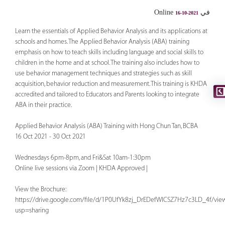
في Online
16-10-2021
Learn the essentials of Applied Behavior Analysis and its applications at
schools and homes. The Applied Behavior Analysis (ABA) training
emphasis on how to teach skills including language and social skills to
children in the home and at school. The training also includes how to
use behavior management techniques and strategies such as skill
acquisition, behavior reduction and measurement. This training is KHDA
accredited and tailored to Educators and Parents looking to integrate
ABA in their practice.
Applied Behavior Analysis (ABA) Training with Hong Chun Tan, BCBA
16 Oct 2021 - 30 Oct 2021
Wednesdays 6pm-8pm, and Fri&Sat 10am-1:30pm
Online live sessions via Zoom | KHDA Approved |
View the Brochure:
https://drive.google.com/file/d/1P0UfYk8zj_DrEDefWlCSZ7Hz7c3LD_4f/vie
usp=sharing