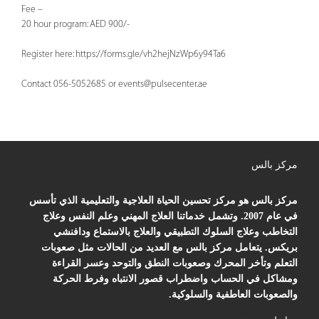
Fee –
20 hour program: AED 900/-
Register here: https://forms.gle/vh2hejNzWp6y94Ta6
Contact 056-5052685 or
events@pulsecenter.ae
مركز بالس
مركز بالس هو مركز تحسين الحياة العلاجية والتعليمية الذي تأسس
في عام 2007. وتشمل خدماتنا العلاج المهني وعلم النفس وعلاج
التخاطب وعلاج السلوك التطبيقي والعلاج بالاستماع ودافنشي
بريكس. يتعامل مركز بالس مع العديد من الحالات مثل صعوبات
التعلم وتأخر المحرك وصعوبات النطق والتوحد وعسر القراءة
ومشاكل في الحساب واضطراب قصور الانتباه وفرط الحركة
والصعوبات العاطفية والسلوكية.