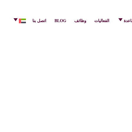
info@pulsecenter.ae
+971-(0)4-3953848
اعدة
الفعاليات
وظائف
BLOG
اتصل بنا