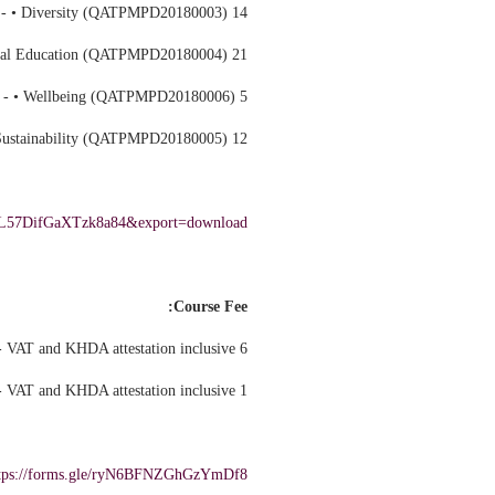
14 Nov - 17 Nov class, and 20 Nov test - • Diversity (QATPMPD20180003)
21 Nov - 24 Nov class, and 27 Nov test - • Moral Education (QATPMPD20180004)
5 Dec - 8 Dec class, and 11 Dec test - • Wellbeing (QATPMPD20180006)
12 Dec - 15 Dec class, and 18 Dec test - • Sustainability (QATPMPD20180005)
xmL57DifGaXTzk8a84&export=download
Course Fee:
6 courses bundle - AED 750/- VAT and KHDA attestation inclusive.
1 course - AED 285/- VAT and KHDA attestation inclusive.
tps://forms.gle/ryN6BFNZGhGzYmDf8