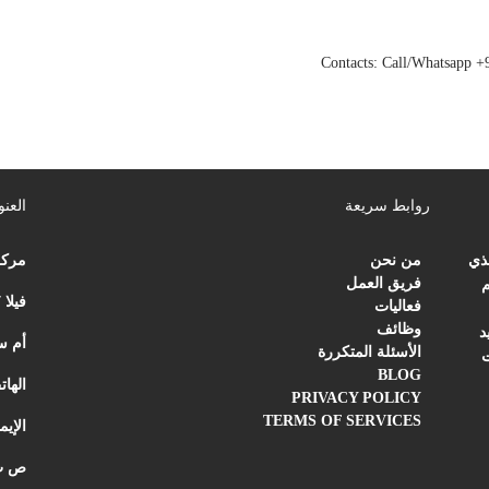
Contacts: Call/Whatsapp 
روابط سريعة
العنو
لذي
من نحن
مركز
فريق العمل
م
فيلا 27 | شارع الردي
فعاليات
وظائف
د
أم سقيم 1 | دبي | ال
الأسئلة المتكررة
ت
BLOG
الها
PRIVACY POLICY
TERMS OF SERVICES
الإي
ص ب : صندوق 58