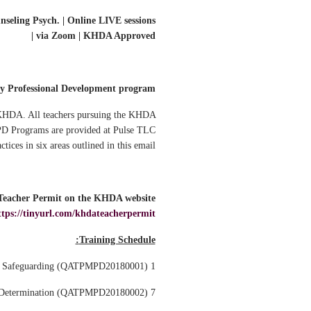
eling Psych. | Online LIVE sessions
via Zoom | KHDA Approved |
 Professional Development program?
 KHDA. All teachers pursuing the KHDA
PD Programs are provided at Pulse TLC
ices in six areas outlined in this email.
Teacher Permit on the KHDA website:
ttps://tinyurl.com/khdateacherpermit
Training Schedule:
1 Nov - 4 Nov class, and 6 Nov test - • Child Protection and Safeguarding (QATPMPD20180001)
7 Nov - 10 Nov class, and 13 Nov test - • Dealing with People of Determination (QATPMPD20180002)