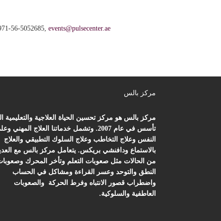
+971-56-5052685,
events@pulsecenter.ae
مركز بالس
مركز بالس هو مركز تحسين الحياة العلاجية والتعليمية ا
تأسس في عام 2007. وتشمل خدماتنا العلاج المهني وعل
النفس وعلاج التخاطب وعلاج السلوك التطبيقي والعلاج
بالاستماع ودافنشي بريكس. يتعامل مركز بالس مع العدي
من الحالات مثل صعوبات التعلم وتأخر المحرك وصعوبا
النطق والتوحد وعسر القراءة ومشاكل في الحساب
واضطراب قصور الانتباه وفرط الحركة والصعوبات
العاطفية والسلوكية.