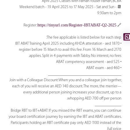
April 2025 Classes with Farhan Yousef Farhan, BCBA
📆 Weekend batch - 19 April 2025 to 17 May 2025 - Sat and Sun -
9:30am to 2pm
https://tinyurl.com/Register-IBTABAT-Q2-2025
🔗 Register:
The fee applicable is listed below for each step:
• IBT ABAT Training April 2025 including KHDA attestation - aed 1870
register before 15 March to avail this fee. From 16 March aed 2170
applies. Split in 4 payments with Tabby. No interest, no fees.
• ABAT competency assessment - aed 525
• ABAT exam - aed 460
____________________________________
Join with a Colleague Discount: When you and a colleague join together,
each of you will receive an AED 140 discount. The more, the merrier—
every additional person joining increases your discount, up to a
whopping AED 700 off per person.
_____________
Bridge RBT to IBT+ABAT: If you missed the RBT exams, you can continue
your board certification journey by earning the IBT and ABAT certificates.
Participants holding an RBT certificate pay only AED 1100 instead of the
full price.