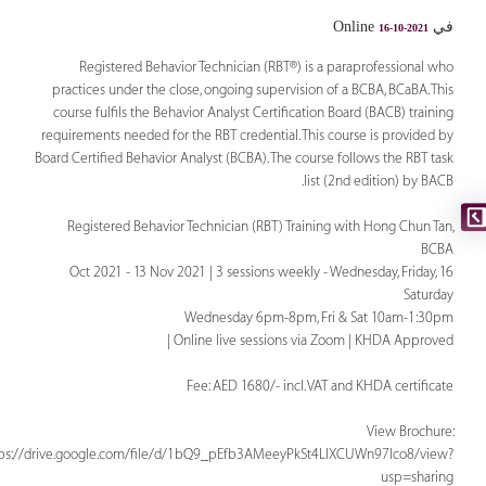
في Online
16-10-2021
Registered Behavior Technician (RBT®) is a paraprofessional who
practices under the close, ongoing supervision of a BCBA, BCaBA. This
course fulfils the Behavior Analyst Certification Board (BACB) training
requirements needed for the RBT credential. This course is provided by
Board Certified Behavior Analyst (BCBA). The course follows the RBT task
list (2nd edition) by BACB.
Registered Behavior Technician (RBT) Training with Hong Chun Tan,
BCBA
16 Oct 2021 - 13 Nov 2021 | 3 sessions weekly - Wednesday, Friday,
Saturday
Wednesday 6pm-8pm, Fri & Sat 10am-1:30pm
Online live sessions via Zoom | KHDA Approved |
Fee: AED 1680/- incl. VAT and KHDA certificate
View Brochure:
tps://drive.google.com/file/d/1bQ9_pEfb3AMeeyPkSt4LlXCUWn97Ico8/view?
usp=sharing