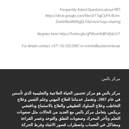
Frequently Asked Questions about RBT:
https://drive.google.com/file/d/1TqjClyPX-8Um-
Dwht4IIeM6MgIj5J16t/view?usp=sharing
Register here: https://forms.gle/gPWssmEd81kEab3J7
For details contact +971-56-5052685 or
events@pulsecenter.ae
مركز بالس
مركز بالس هو مركز تحسين الحياة العلاجية والتعليمية الذي تأسس
في عام 2007. وتشمل خدماتنا العلاج المهني وعلم النفس وعلاج
التخاطب وعلاج السلوك التطبيقي والعلاج بالاستماع ودافنشي
بريكس. يتعامل مركز بالس مع العديد من الحالات مثل صعوبات
التعلم وتأخر المحرك وصعوبات النطق والتوحد وعسر القراءة
ومشاكل في الحساب واضطراب قصور الانتباه وفرط الحركة