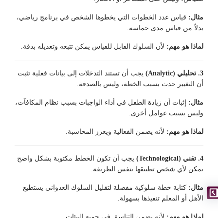
مثال:
قياس عدد الخطوات التي يخطوها الشخص في برنامج رياضي،
بدلاً من قياس مدى حماسه.
لماذا هو مهم:
لأن السلوك القابل للقياس يمكن تتبعه وتعديله بدقة.
3. تحليلي (Analytic)
يجب أن تستند التدخلات إلى بيانات فعلية تثبت
أن التغيير حدث بسبب الخطة، وليس بالصدفة.
مثال:
إثبات أن زيادة الطفل في أداء الواجبات بسبب نظام المكافآت،
وليس بسبب عوامل أخرى.
لماذا هو مهم:
لأنه يضمن الفعالية ويعزز المحاسبة.
4. تقني (Technological)
يجب أن تكون الخطط مكتوبة بشكل واضح
يمكن لأي شخص تطبيقها بنفس الطريقة.
مثال:
كتابة خطة سلوكية مفصلة لتقليل السلوك العدواني يستطيع
الأهل أو المعلم تنفيذها بسهولة.
لماذا هو مهم:
لأنه يضمن التناسق في جميع البيئات.