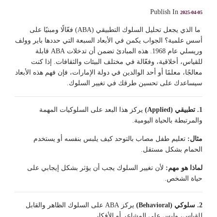
Publish In
2025-04-05
ما الذي يجعل تحليل السلوك التطبيقي (ABA) فعّالًا ومبنيًا على
أسس علمية؟ الجواب يكمن في الأبعاد السبعة التي حددها باير وولف
وريسلي عام 1968. هذه المبادئ تضمن أن تدخلات ABA قابلة
للقياس، أخلاقية، وفعّالة في مختلف البيئات والثقافات. إذا كنت
معالجًا، معلمًا أو أحد الوالدين في دولة الإمارات، فإن فهم هذه الأبعاد
سيساعدك على تحسين طرقك في تغيير السلوك.
1. تطبيقي (Applied)
يركز هذا البعد على السلوكيات المهمة
والمرتبطة بالحياة اليومية.
مثال:
تعليم طفل مصاب بالتوحد كيف يلبس بنفسه أو يستخدم
الحمام بشكل مستقل.
لماذا هو مهم:
لأن تغيير السلوك يجب أن يؤثر بشكل إيجابي على
حياة الشخص.
2. سلوكي (Behavioral)
يركز ABA على السلوك الظاهر والقابل
للقياس، وليس على المشاعر أو الأفكار.