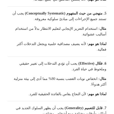
5. منهجي من حيث المفهوم (Conceptually Systematic)
يجب أن
تستند جميع الإجراءات إلى مبادئ سلوكية معروفة.
مثال:
استخدام التعزيز الإيجابي لتعليم الانتظار بدلاً من استخدام
أساليب عشوائية.
لماذا هو مهم:
لأنه يضيف مصداقية علمية ويجعل التدخلات أكثر
فعالية.
6. فعّال (Effective)
يجب أن تؤدي التدخلات إلى تغيير حقيقي
وملحوظ في حياة الفرد.
مثال:
انخفاض نوبات الغضب بنسبة 80% مما أدى إلى بيئة منزلية
أكثر هدوءًا.
لماذا هو مهم:
لأن النجاح يقاس بالفائدة الحقيقية للفرد.
7. قابل للتعميم (Generality)
يجب أن يظهر السلوك الجديد في
أماكن وأوقات مختلفة ومع أشخاص مختلفين.