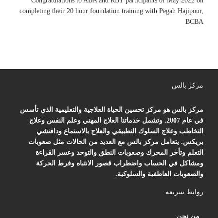
Congratulations to ABA and RBT participants of May 2022 on
completing their 20 hour foundation training with Pegah Hajipour,
BCBA
مركز بالس
مركز بالس هو مركز تحسين الحياة العلاجية والتعليمية الذي تأسس
في عام 2007. وتشمل خدماتنا العلاج المهني وعلم النفس وعلاج
التخاطب وعلاج السلوك التطبيقي والعلاج بالاستماع ودافنشي
بريكس. يتعامل مركز بالس مع العديد من الحالات مثل صعوبات
التعلم وتأخر المحرك وصعوبات النطق والتوحد وعسر القراءة
ومشاكل في الحساب واضطراب قصور الانتباه وفرط الحركة
والصعوبات العاطفية والسلوكية.
روابط سريعة
من نحن