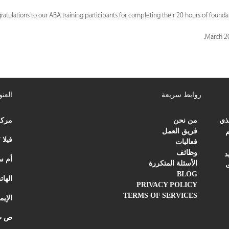
March 20
روابط سريعة
العنو
لذي
من نحن
مركز
فريق العمل
م
فيلا 27 | شارع الردي
فعاليات
وظائف
د
أم سقيم 1 | دبي | ال
الأسئلة المتكررة
ت
BLOG
الها
PRIVACY POLICY
TERMS OF SERVICES
الإي
ص ب : صندوق 58