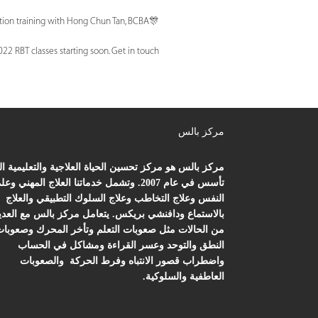
🎊Congratulations to our ABA training participants for completing their 20 hours of foundation training with Hong Chun Tan, BCBA.
22 RBT classes starting soon. Get in touch.
مركز بالس
مركز بالس هو مركز تحسين الحياة العلاجية والتعليمية ا
تأسس في عام 2007. وتشمل خدماتنا العلاج المهني وعل
النفس وعلاج التخاطب وعلاج السلوك التطبيقي والعلاج
بالاستماع ودافنشي بريكس. يتعامل مركز بالس مع العدي
من الحالات مثل صعوبات التعلم وتأخر المحرك وصعوبا
النطق والتوحد وعسر القراءة ومشاكل في الحساب
واضطراب قصور الانتباه وفرط الحركة والصعوبات
العاطفية والسلوكية.