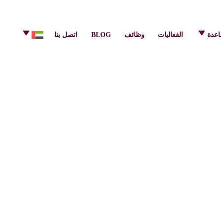
info@pulsecenter.ae
+971-(0)4-3953848
اعدة
الفعاليات
وظائف
BLOG
اتصل بنا