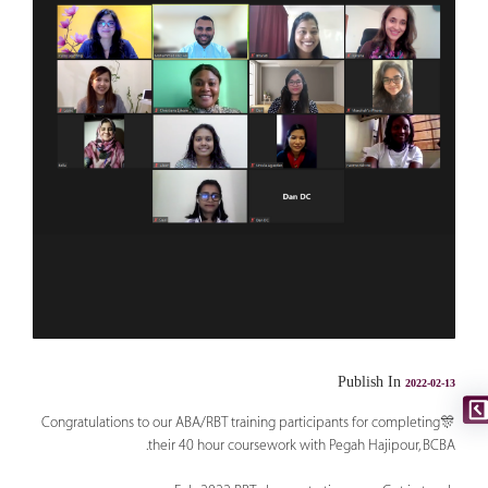
Publish In
2022-02-13
🎊Congratulations to our ABA/RBT training participants for completing
their 40 hour coursework with Pegah Hajipour, BCBA.