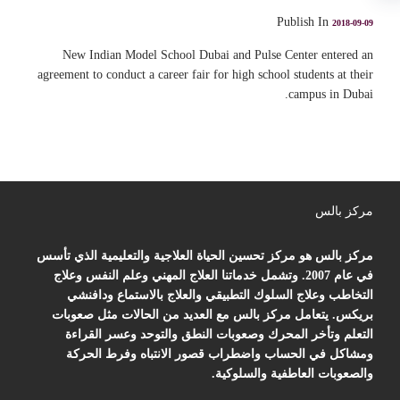
Publish In
2018-09-09
New Indian Model School Dubai and Pulse Center entered an
agreement to conduct a career fair for high school students at their
campus in Dubai.
مركز بالس
مركز بالس هو مركز تحسين الحياة العلاجية والتعليمية الذي تأسس
في عام 2007. وتشمل خدماتنا العلاج المهني وعلم النفس وعلاج
التخاطب وعلاج السلوك التطبيقي والعلاج بالاستماع ودافنشي
بريكس. يتعامل مركز بالس مع العديد من الحالات مثل صعوبات
التعلم وتأخر المحرك وصعوبات النطق والتوحد وعسر القراءة
ومشاكل في الحساب واضطراب قصور الانتباه وفرط الحركة
والصعوبات العاطفية والسلوكية.