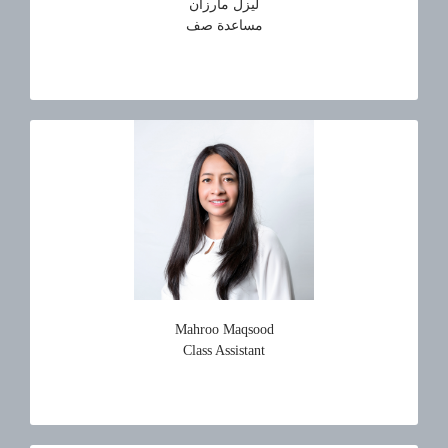
ليزل مارزان
مساعدة صف
Mahroo Maqsood
Class Assistant