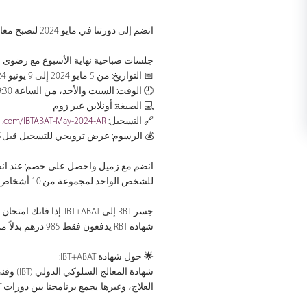
انضم إلى دورتنا في مايو 2024 لتصبح معالج سلوكي من خلال برنامج IBT+ABAT وحقق طموحاتك المهنية.
جلسات صباحية نهاية الأسبوع مع رض، BCBA، IBA:
📅 التواريخ: من 5 مايو 2024 إلى 9 يونيو 2024
🕘 الوقت: السبت والأحد، من الساعة 9:30 صباحًا إلى 1:30 مساءً
💻 الصيغة: أونلاين عبر زوم
url.com/IBTABAT-May-2024-AR
🔗 التسجيل:
💰 الرسوم: عرض ترويجي للتسجيل قبل 15 أبريل 1680 درهم بدلاً من 1970 درهم (شامل الضريبة وشهادة KHDA)
للشخص الواحد لمجموعة من 10 أشخاص.
شهادة RBT يدفعون فقط 985 درهم بدلاً من السعر الكامل.
🌟 حول شهادة IBT+ABAT:
العلاج، وغيرها. يجمع برنامجنا بين دورات IBT وABAT، مما يتيح لك اختيار مسار الامتحان الذي تفضله.