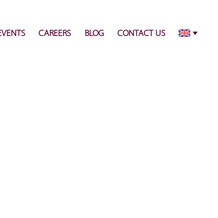
info@pulsecenter.ae
+971-(0)4-3953848
EVENTS
CAREERS
BLOG
CONTACT US