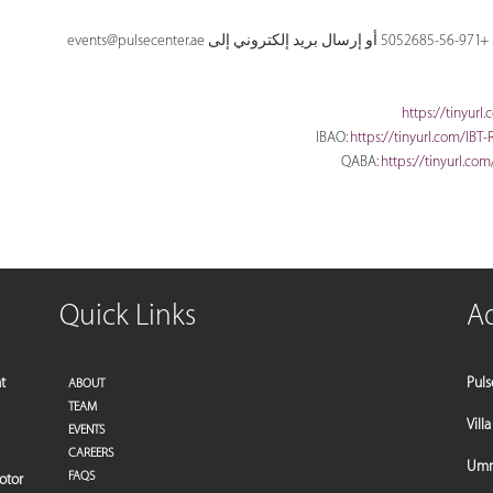
events@pulsecenter.ae
 إلى
https://tinyur
https://tinyurl.com/IB
https://tinyurl.c
Quick Links
A
t
Puls
ABOUT
TEAM
Vill
EVENTS
CAREERS
Umm 
FAQS
motor