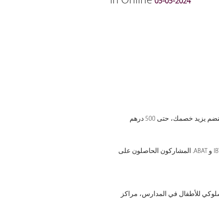
In Online
05-05-2024
انضم مع زميل واحصل على خصم: عند انضمامك أنت وزميل لك، يحصل كل منكما على خصم 50 درهم. كل شخص إضافي ينضم يزيد خصمك، حتى 500 درهم
جسر RBT إلى IBT+ABAT: إذا فاتك امتحان RBT، يمكنك مواصلة رحلتك للحصول على شهادة معتمدة بالحصول على شهادات IBT و ABAT. المشاركون الحاصلون على
شهادة المعالج السلوكي الدولي (IBT) وفني تحليل السلوك التطبيقي