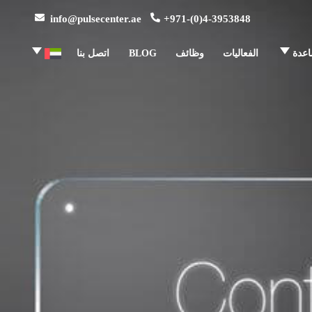
info@pulsecenter.ae
+971-(0)4-3953848
اعدة
الفعاليات
وظائف
BLOG
اتصل بنا