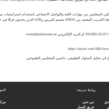
وا المعرفة الأساسية في ABA لتمكين المتعلمين من مهارات اللغة والتواصل الاجتماعي باستخدام استرات
لآباء الذين يحدثون فرقًا في حياة المتعلمين لديهم.
ي
events@pulsecenter.ae
روابط سريعة
العنو
لذي
من نحن
مركز
فريق العمل
م