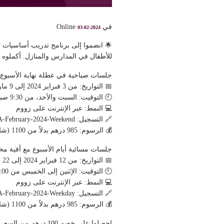
في Online
03-02-2024
للأطفال في المدارس والمنازل. أكملوه
جلسات صباحية في عطلة نهاية الأسبوع مع علياء
📅 التواريخ: من 3 فبراير 2024 إلى 9 مارس 2024
🕘 التوقيت: السبت والأحد، من 9:30 صباحًا إلى 1:30 ظهرًا
💻 النمط: عبر الإنترنت على زووم
🔗 التسجيل: https://tinyurl.com/ABA-February-2024-Weekend
💰 الرسوم: 985 درهم بدلاً من 1100 (شامل الضريبة وشهادة KHDA) العرض الترويجي ساري حتى 15 يناير
جلسات مسائية أيام الأسبوع مع أفية محمد، ، IBA
📅 التواريخ: من 12 فبراير 2024 إلى 22 فبراير 2024
🕘 التوقيت: الإثنين إلى الخميس من 6:00 مساءً إلى 8:45 مساءً
💻 النمط: عبر الإنترنت على زووم
🔗 التسجيل: https://tinyurl.com/ABA-February-2024-Weekday
💰 الرسوم: 985 درهم بدلاً من 1100 (شامل الضريبة وشهادة KHDA) العرض الترويجي ساري حتى 15 يناير
احصلوا على خصم 100 درهم من السعر المذكور أعلاه عن طريق إكمال هذا الاستبيان: http://tinyurl.com/your-training-preferences-2024