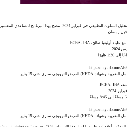
🌟 انضموا إلى برنامج تدريب أساسيات تحليل السلوك التطبيقي في فبراير 2024. نن
 قبل رمضان.
 أوليفيا صالح، BCBA، IBA:
BCBA: