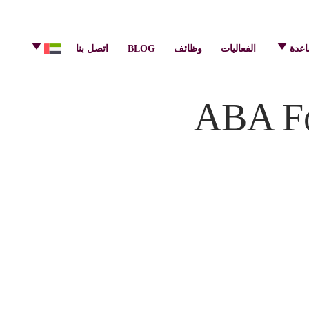
info@pulsecenter.ae
+971-(0)4-3953848
اعدة
الفعاليات
وظائف
BLOG
اتصل بنا
ABA Fo