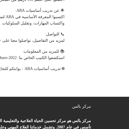
🌟 عن تدريب أساسيات ABA:
اكتسب
واكتساب المهارات، وتقليل السلوكيات. هذا التدريب المعتمد من KHDA مصمم للمربين وا
📞 التواصل:
لمزيد من التفاصيل، تواصلوا معنا على +971-56-5052685 أو البريد الإلكترون
📚 للمزيد من المعلومات:
استكشفوا الكتيب الخاص بنا: https://tinyurl.com/ABA-brochure-2022
🌐 تدريب أساسيات ABA - بوابتكم للنجاح في تحليل السلوك التطبيقي، داعمين المتعلمين الطموحين
مركز بالس
مركز بالس هو مركز تحسين الحياة العلاجية والتعليمية ا
تأسس في عام 2007. وتشمل خدماتنا العلاج المهني وعل