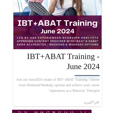
IBT+ABAT Training -
June 2024
Join our June2024 intake of IBT+ABAT Training. Choose
from Weekend/Weekday options and achieve your career
aspirations as a Behavior Therapist!
اقرأ المزيد
»
22
21
...
19
18
17
16
15
14
13
...
2
1
«