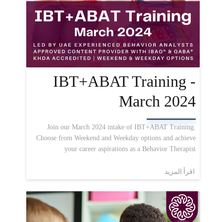
IBT+ABAT Training -
March 2024
Join our March 2024 intake of IBT+ABAT Training.
Choose from Weekend and Weekday options and achieve
your career aspirations as a Behavior Therapist
اقرأ المزيد