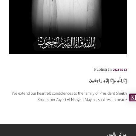
Publish In
2022-05-13
إِنَّا ِلِلَّٰهِ وَإِنَّا إِلَيْهِ رَاجِعُونَ
We extend our heartfelt condolences to the family of President Sheikh
Khalifa bin Zayed Al Nahyan. May his soul rest in peace.
مركز بالس