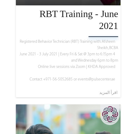
RBT Training - June
2021
Registered Behavior Technician (RBT) Training with: Afsheen
Sheikh, BCBA
4 June 2021 - 3 July 2021 | Every Fri & Sat @ 3pm to 6:15pm
and Wednesday 6pm to 8pm
Online live sessions via Zoom | KHDA Approved
Contact +971-56-5052685 or
events@pulsecenter.ae
اقرأ المزيد