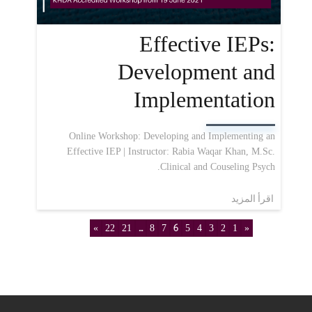
Effective IEPs:
Development and
Implementation
Online Workshop: Developing and Implementing an
Effective IEP | Instructor: Rabia Waqar Khan, M.Sc.
Clinical and Couseling Psych.
اقرأ المزيد
»
22
21
...
8
7
6
5
4
3
2
1
«