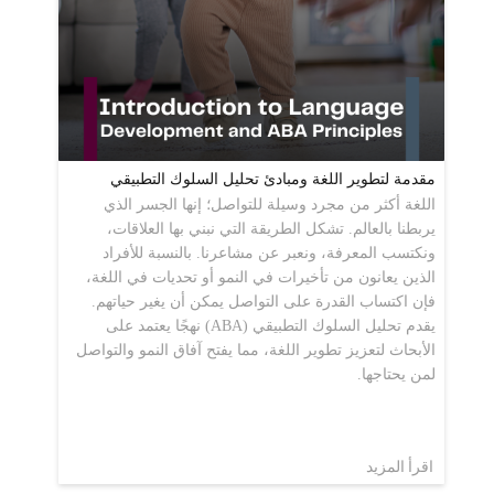
مقدمة لتطوير اللغة ومبادئ تحليل السلوك التطبيقي
اللغة أكثر من مجرد وسيلة للتواصل؛ إنها الجسر الذي
يربطنا بالعالم. تشكل الطريقة التي نبني بها العلاقات،
ونكتسب المعرفة، ونعبر عن مشاعرنا. بالنسبة للأفراد
الذين يعانون من تأخيرات في النمو أو تحديات في اللغة،
فإن اكتساب القدرة على التواصل يمكن أن يغير حياتهم.
يقدم تحليل السلوك التطبيقي (ABA) نهجًا يعتمد على
الأبحاث لتعزيز تطوير اللغة، مما يفتح آفاق النمو والتواصل
لمن يحتاجها.
اقرأ المزيد