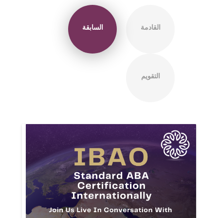
القادمة
السابقة
التقويم