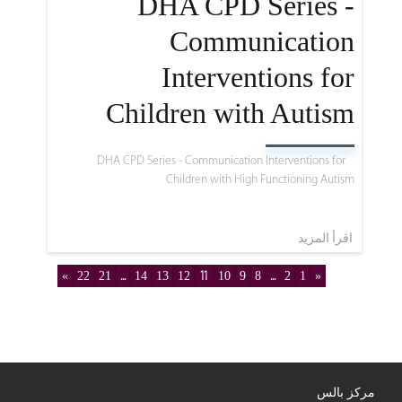
DHA CPD Series -
Communication
Interventions for
Children with Autism
DHA CPD Series - Communication Interventions for
Children with High Functioning Autism
اقرأ المزيد
»
22
21
...
14
13
12
11
10
9
8
...
2
1
«
مركز بالس