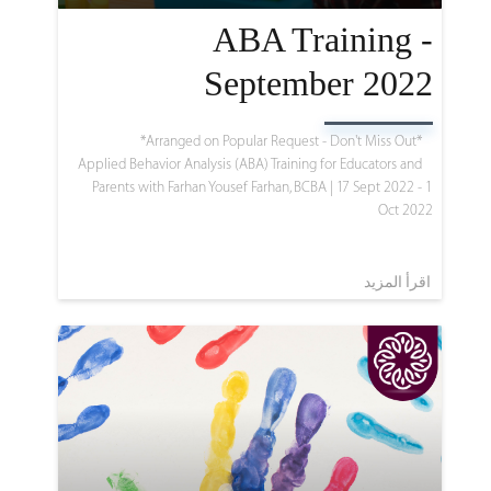
ABA Training -
September 2022
*Arranged on Popular Request - Don't Miss Out*
Applied Behavior Analysis (ABA) Training for Educators and
Parents with Farhan Yousef Farhan, BCBA |
17 Sept 2022 - 1
Oct 2022
اقرأ المزيد