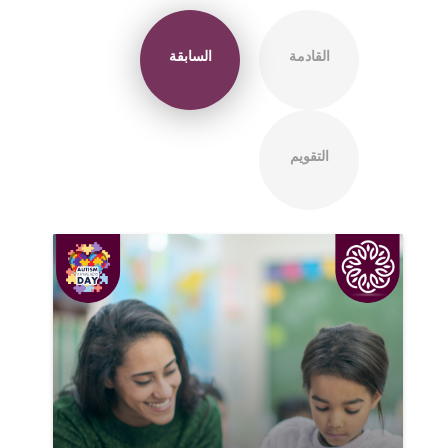
السابقة
القادمة
التقويم