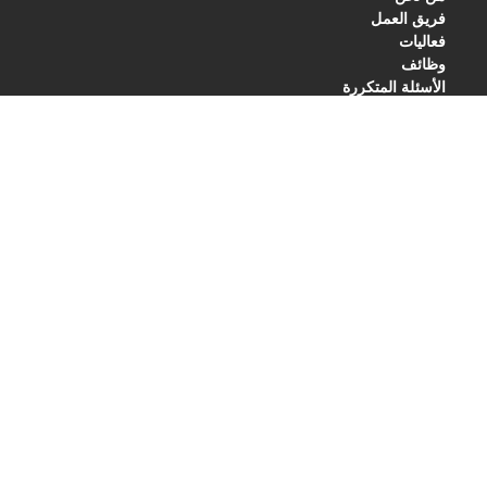
فريق العمل
فعاليات
وظائف
الأسئلة المتكررة
BLOG
PRIVACY POLICY
TERMS OF SERVICES
العنوان
مركز بالس للتأهيل والعلاج
فيلا 27 | شارع الردي
أم سقيم 1 | دبي | الإمارات العربية المتحدة
+971-(0)4-3953848
الهاتف:
info@pulsecenter.ae
الإيميل:
ص ب : صندوق 23758 , دبي , الامارات العربية المتحدة