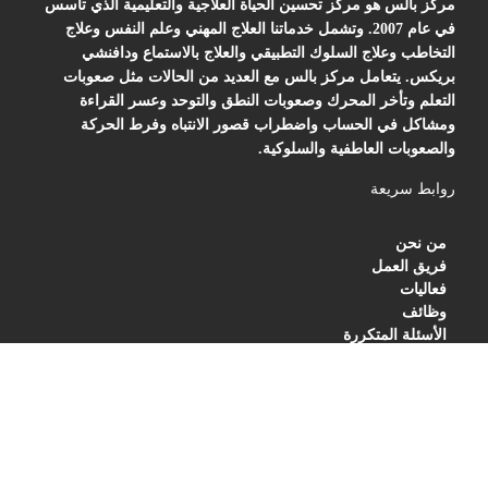
مركز بالس هو مركز تحسين الحياة العلاجية والتعليمية الذي تأسس
في عام 2007. وتشمل خدماتنا العلاج المهني وعلم النفس وعلاج
التخاطب وعلاج السلوك التطبيقي والعلاج بالاستماع ودافنشي
بريكس. يتعامل مركز بالس مع العديد من الحالات مثل صعوبات
التعلم وتأخر المحرك وصعوبات النطق والتوحد وعسر القراءة
ومشاكل في الحساب واضطراب قصور الانتباه وفرط الحركة
والصعوبات العاطفية والسلوكية.
روابط سريعة
من نحن
فريق العمل
فعاليات
وظائف
الأسئلة المتكررة
BLOG
PRIVACY POLICY
TERMS OF SERVICES
العنوان
مركز بالس للتأهيل والعلاج